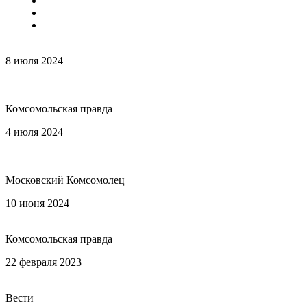
Специальности
Подготовка к поступлению
Основная информация о поступлении
СМИ о Гимназии
8 июля 2024
Статья «Учиться с удовольствием: Как под
Петербургом элитная гимназия с пансионом превращает
троечников в медалистов»
Комсомольская правда
4 июля 2024
Статья «Как в гимназии „Ольгино“ с пансионом
за три месяца делают из троечников медалистов и студентов
элитного вуза»
Московский Комсомолец
10 июня 2024
Статья «Классическое петербургское
образование в волшебном уголке Карельского перешейка»
Комсомольская правда
22 февраля 2023
Статья «Гимназия в Ольгино - первая ступень
на пути в Университет профсоюзов»
Вести