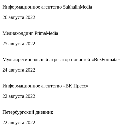
Информационное агентство SakhalinMedia
26 августа 2022
Статья «Элитная гимназия в Питере примет
старшеклассников из Магадана»
Медиахолдинг PrimaMedia
25 августа 2022
Статья «Элитная гимназия с пансионом в
Санкт-Петербурге ведет дополнительный набор на обучение»
Мультирегиональный агрегатор новостей «BezFormata»
24 августа 2022
Статья «Элитная гимназия с пансионом в
Санкт-Петербурге ведет дополнительный набор на обучение»
Информационное агентство «ВК Пресс»
22 августа 2022
Статья «Синтез культуры и свободы: как учат
в гимназии СПбГУП
Петербургский дневник
22 августа 2022
Статья «Международная гимназия «Ольгино»
СПбГУП: Райский уголок для старшеклассника»