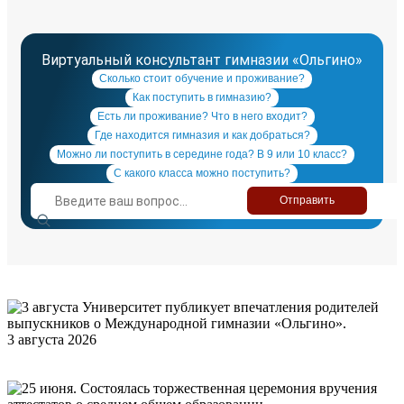
Виртуальный консультант гимназии «Ольгино»
Сколько стоит обучение и проживание?
Как поступить в гимназию?
Есть ли проживание? Что в него входит?
Где находится гимназия и как добраться?
Можно ли поступить в середине года? В 9 или 10 класс?
С какого класса можно поступить?
Отправить
Новости
3 августа 2026
Университет публикует впечатления родителей
выпускников о Международной гимназии «Ольгино»
СПбГУП