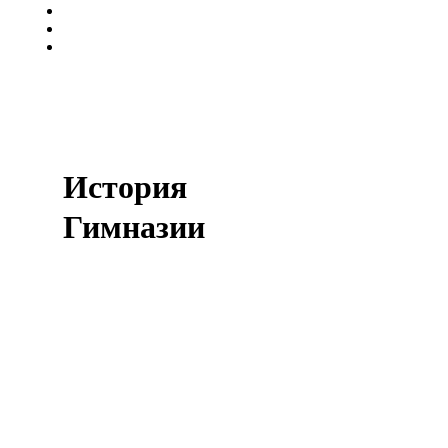
Безупречная экология
Безопасный и развивающий образ жизни
Близость к Петербургу
История
Гимназии
Смотреть