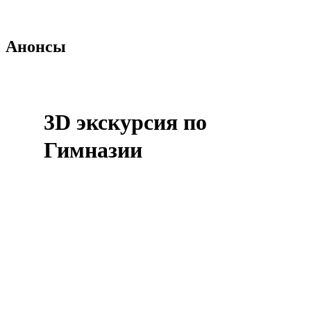
планетарий
Читать еще
Анонсы
3D экскурсия по
Гимназии
Посетить гимназию виртуально