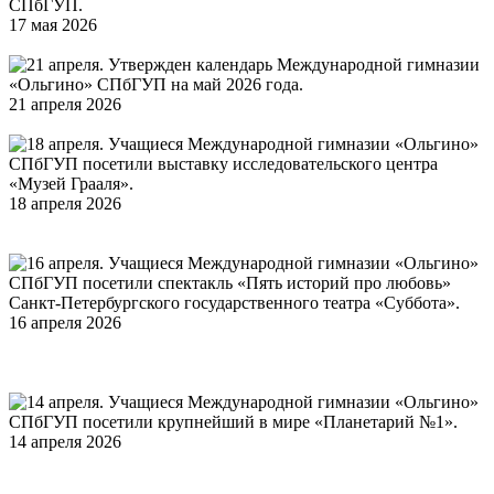
17 мая 2026
Выборг. Состоялась экскурсионная поездка для
учащихся Международной гимназии «Ольгино» СПбГУП
21 апреля 2026
Утвержден календарь Международной
гимназии «Ольгино» СПбГУП на май 2026 года
18 апреля 2026
Исследовательский центр «Музей Грааля»
(Гагаринская ул., 24). Учащиеся Международной гимназии
«Ольгино» СПбГУП посетили выставку
16 апреля 2026
Санкт-Петербургский государственный театр
«Суббота» (Звенигородская ул., 30.). Учащиеся
Международной гимназии «Ольгино» СПбГУП посетили
спектакль «Пять историй про любовь»
14 апреля 2026
Планетарий №1 (наб. Обводного канала 74).
Учащиеся Международной гимназии «Ольгино» СПбГУП
посетили крупнейший в мире, новейший и комфортный