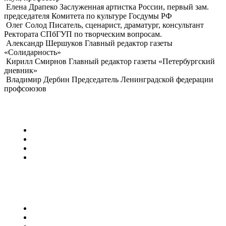
Елена Драпеко
Заслуженная артистка России, первый зам.
председателя Комитета по культуре Госдумы РФ
Олег Солод
Писатель, сценарист, драматург, консультант
Ректората СПбГУП по творческим вопросам.
Александр Шершуков
Главный редактор газеты
«Солидарность»
Кирилл Смирнов
Главный редактор газеты «Петербургский
дневник»
Владимир Дербин
Председатель Ленинградской федерации
профсоюзов
Поступление в Гимназию
Стоимость (пансион/полупансион)
Дополнительные услуги
Алгоритм поступления
Персональный консультант
Поступление в Университет
Преимущества Университета
Университет как образ жизни