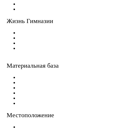
Методики работы
Образ жизни гимназиста
Жизнь Гимназии
Воспитание и досуг
Информация для гимназистов
Информация для родителей
Фото и видеогалерея
Материальная база
Учебные аудитории
Проживание
Питание
Зоны отдыха
Безопасность
Медицинское обслуживание
Местоположение
Курортная зона