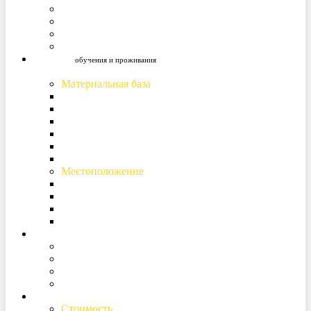
Наши учителя
Образовательный процесс
Методики работы
Образ жизни гимназиста
Условия
обучения и проживания
Материальная база
Учебные аудитории
Проживание
Питание
Зоны отдыха
Безопасность
Медицинское обслуживание
Местоположение
Курортная зона
Безупречная экология
Безопасный и развивающий образ жизни
Близость к Петербургу
Жизнь Гимназии
Досуг, мир увлечений, развитие способностей
Информация для гимназистов
Информация для родителей
Фото и видеогалерея
Поступление
Стоимость