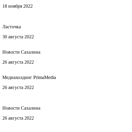
18 ноября 2022
Статья «Элитная гимназия «Ольгино» в
курортном районе Санкт-Петербурга – лучший помощник
успешным и занятым родителям»
Ласточка
30 августа 2022
Статья «Элитная гимназия с пансионом,
которой можно доверить своих детей»
Новости Сахалина
26 августа 2022
Статья «Школьников Красноярска подготовят
к поступлению в престижный вуз в Питере»
Медиахолдинг PrimaMedia
26 августа 2022
Статья «Окончить школу в Питере и
поступить в престижный вуз могут старшеклассники с
Сахалина»
Новости Сахалина
26 августа 2022
Статья «Окончить школу в Питере и
поступить в престижный вуз могут старшеклассники с
Сахалина»