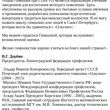
«Наша Гимназия при СПбГУП является образцовым учебным
заведением для воспитания молодого поколения. Здесь
обеспечены на высоком уровне все бытовые условия обучения
и проживания, разработана уникальная педагогическая
концепция и трудиться высококлассный коллектив. Я не могу
назвать школу, гимназию или лицей в Санкт-Петербурге,
которая могла бы сравниться с «Ольгино».
Мы можем гордиться Гимназией, которая заслуживает
великолепной оценки.
Желаю гимназистам хорошо учиться на благо нашей страны!»
В.Г. Дербин
Председатель Ленинградской федерации профсоюзов.
Эльдар Рязанов
Кинорежиссер, Народный артист СССР,
Почетный член родительского комитета гимназии «Ольгино»
(2004 – 2015)
Михаил Шмаков
Член Государственного Совета РФ, вице-
президент Международной конфедерации профсоюзов,
председатель Федерации Независимых Профсоюзов России
Аскар Акаев
Президент Киргизии (1990 – 2005), академик
РАН, главный научный сотрудник Института математических
исследований МГУ им. М.В. Ломоносова, доктор технических
наук, профессор