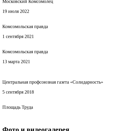
Московский Комсомолец
19 июля 2022
Статья «Международная гимназия «Ольгино»
СПбГУП: Райский уголок для старшеклассника»
Комсомольская правда
1 сентября 2021
Статья «Стране нужны новые Пушкины»: в
Ольгино после ремонта открылась международная гимназия»
Комсомольская правда
13 марта 2021
Интервью с ректором СПбГУП «Самый
популярный университет Петербурга служит российским
профсоюзам»
Центральная профсоюзная газета «Солидарность»
5 сентября 2018
Статья «В профсоюзном вузе – новый
комплекс для образования и творчества»
Площадь Труда
Читать еще
Фото и видеогалерея